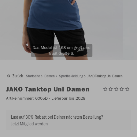
Das Model ist 168 cm groß und
trägt Größe S.
Zurück
Startseite
Damen
Sportbekleidung
JAKO Tanktop Uni Damen
JAKO
Tanktop Uni Damen
Artikelnummer:
6005D
- Lieferbar bis 2028
Lust auf 30% Rabatt bei Deiner nächsten Bestellung?
Jetzt Mitglied werden