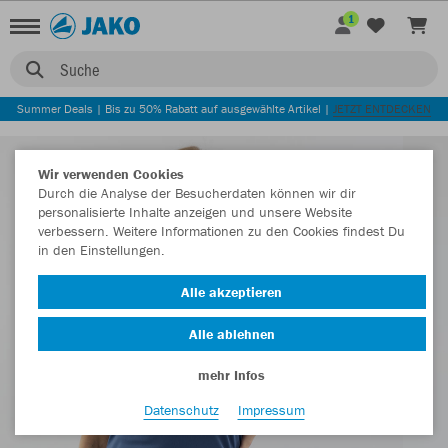
1
Suche
Summer Deals | Bis zu 50% Rabatt auf ausgewählte Artikel |
JETZT ENTDECKEN
Wir verwenden Cookies
Durch die Analyse der Besucherdaten können wir dir
personalisierte Inhalte anzeigen und unsere Website
verbessern. Weitere Informationen zu den Cookies findest Du
in den Einstellungen.
Alle akzeptieren
Alle ablehnen
mehr Infos
Datenschutz
Impressum