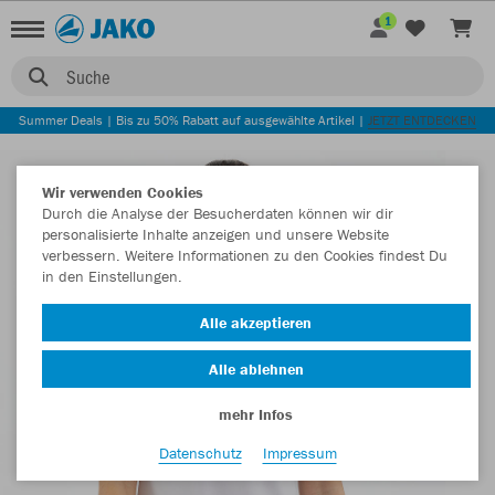
1
Suche
Summer Deals | Bis zu 50% Rabatt auf ausgewählte Artikel |
JETZT ENTDECKEN
Wir verwenden Cookies
Durch die Analyse der Besucherdaten können wir dir
personalisierte Inhalte anzeigen und unsere Website
verbessern. Weitere Informationen zu den Cookies findest Du
in den Einstellungen.
Alle akzeptieren
Alle ablehnen
mehr Infos
Datenschutz
Impressum