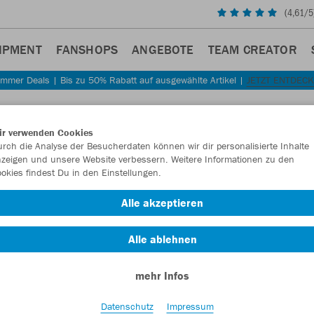
(
4,61
/5
IPMENT
FANSHOPS
ANGEBOTE
TEAM CREATOR
mmer Deals | Bis zu 50% Rabatt auf ausgewählte Artikel |
JETZT ENTDEC
Sta
Zurück
ir verwenden Cookies
JAKO
rch die Analyse der Besucherdaten können wir dir personalisierte Inhalte
zeigen und unsere Website verbessern. Weitere Informationen zu den
okies findest Du in den Einstellungen.
Artikelnummer:
Alle akzeptieren
Lust auf 30% R
Alle ablehnen
mehr Infos
Datenschutz
Impressum