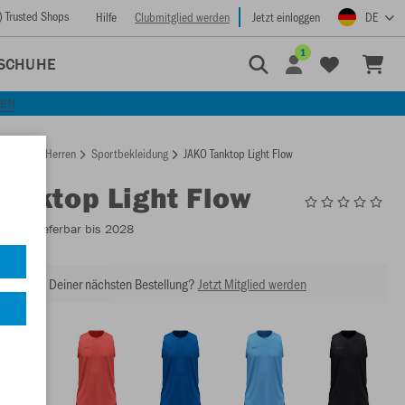
) Trusted Shops
Hilfe
Clubmitglied werden
Jetzt einloggen
DE
1
SCHUHE
KEN
rtseite
Herren
Sportbekleidung
JAKO Tanktop Light Flow
Tanktop Light Flow
6076
- Lieferbar bis 2028
abatt bei Deiner nächsten Bestellung?
Jetzt Mitglied werden