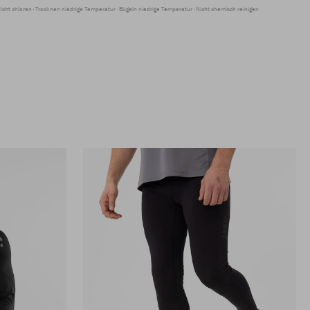
icht chloren
Trocknen niedrige Temperatur
Bügeln niedrige Temperatur
Nicht chemisch reinigen