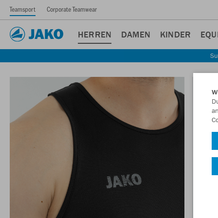
Teamsport
Corporate Teamwear
HERREN
DAMEN
KINDER
EQU
Su
W
Du
an
Co