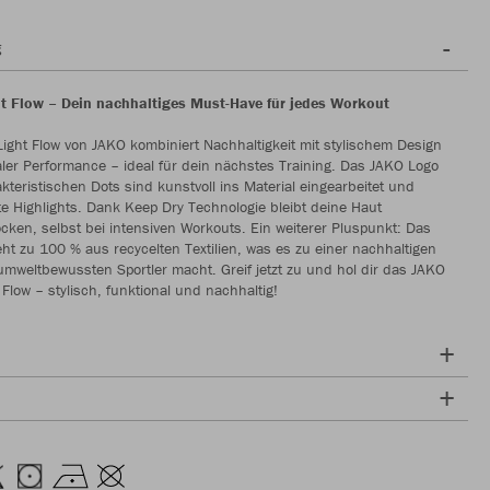
g
t Flow – Dein nachhaltiges Must-Have für jedes Workout
ight Flow von JAKO kombiniert Nachhaltigkeit mit stylischem Design
ler Performance – ideal für dein nächstes Training. Das JAKO Logo
kteristischen Dots sind kunstvoll ins Material eingearbeitet und
e Highlights. Dank Keep Dry Technologie bleibt deine Haut
ken, selbst bei intensiven Workouts. Ein weiterer Pluspunkt: Das
ht zu 100 % aus recycelten Textilien, was es zu einer nachhaltigen
 umweltbewussten Sportler macht. Greif jetzt zu und hol dir das JAKO
 Flow – stylisch, funktional und nachhaltig!