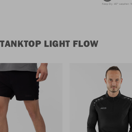
Keep Dry
40° waschen
N
TANKTOP LIGHT FLOW