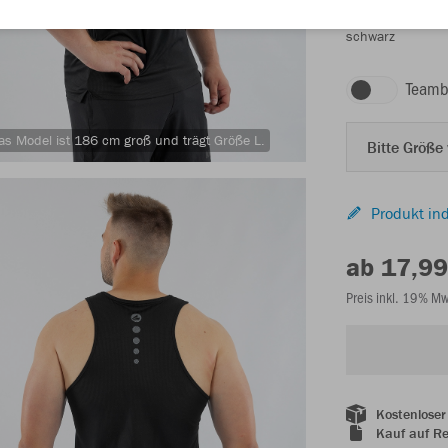
schwarz
Teamb
as Model ist 186 cm groß und trägt Größe L.
Bitte Größe
Produkt ind
ab 17,99
Preis inkl. 19% M
Kostenloser
Kauf auf R