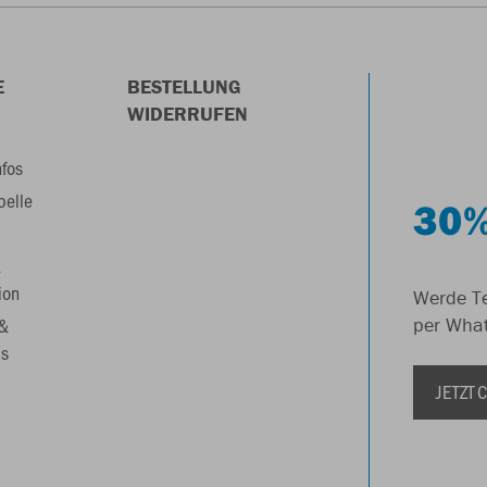
E
BESTELLUNG
WIDERRUFEN
nfos
belle
30%
&
ion
Werde Te
 &
per Wha
s
JETZT