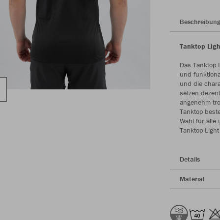
Beschreibun
Tanktop Ligh
Das Tanktop L
und funktiona
und die chara
setzen dezent
angenehm troc
Tanktop beste
Wahl für alle
Tanktop Light
Details
Material