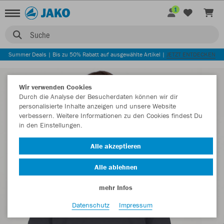
1
Suche
Summer Deals | Bis zu 50% Rabatt auf ausgewählte Artikel |
JETZT ENTDECKEN
Wir verwenden Cookies
Durch die Analyse der Besucherdaten können wir dir
personalisierte Inhalte anzeigen und unsere Website
verbessern. Weitere Informationen zu den Cookies findest Du
in den Einstellungen.
Alle akzeptieren
Alle ablehnen
mehr Infos
Datenschutz
Impressum