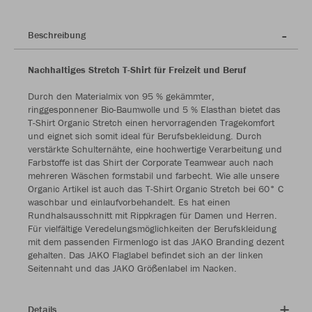
Beschreibung
Nachhaltiges Stretch T-Shirt für Freizeit und Beruf
Durch den Materialmix von 95 % gekämmter,
ringgesponnener Bio-Baumwolle und 5 % Elasthan bietet das
T-Shirt Organic Stretch einen hervorragenden Tragekomfort
und eignet sich somit ideal für Berufsbekleidung. Durch
verstärkte Schulternähte, eine hochwertige Verarbeitung und
Farbstoffe ist das Shirt der Corporate Teamwear auch nach
mehreren Wäschen formstabil und farbecht. Wie alle unsere
Organic Artikel ist auch das T-Shirt Organic Stretch bei 60° C
waschbar und einlaufvorbehandelt. Es hat einen
Rundhalsausschnitt mit Rippkragen für Damen und Herren.
Für vielfältige Veredelungsmöglichkeiten der Berufskleidung
mit dem passenden Firmenlogo ist das JAKO Branding dezent
gehalten. Das JAKO Flaglabel befindet sich an der linken
Seitennaht und das JAKO Größenlabel im Nacken.
Details