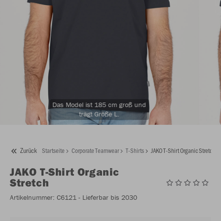
Das Model ist 185 cm groß und
trägt Größe L.
Zurück
Startseite
Corporate Teamwear
T-Shirts
JAKO T-Shirt Organic Stretch
JAKO
T-Shirt Organic
Stretch
Artikelnummer:
C6121
- Lieferbar bis 2030