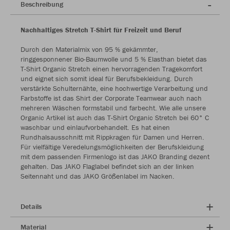
Beschreibung
Nachhaltiges Stretch T-Shirt für Freizeit und Beruf
Durch den Materialmix von 95 % gekämmter,
ringgesponnener Bio-Baumwolle und 5 % Elasthan bietet das
T-Shirt Organic Stretch einen hervorragenden Tragekomfort
und eignet sich somit ideal für Berufsbekleidung. Durch
verstärkte Schulternähte, eine hochwertige Verarbeitung und
Farbstoffe ist das Shirt der Corporate Teamwear auch nach
mehreren Wäschen formstabil und farbecht. Wie alle unsere
Organic Artikel ist auch das T-Shirt Organic Stretch bei 60° C
waschbar und einlaufvorbehandelt. Es hat einen
Rundhalsausschnitt mit Rippkragen für Damen und Herren.
Für vielfältige Veredelungsmöglichkeiten der Berufskleidung
mit dem passenden Firmenlogo ist das JAKO Branding dezent
gehalten. Das JAKO Flaglabel befindet sich an der linken
Seitennaht und das JAKO Größenlabel im Nacken.
Details
Material