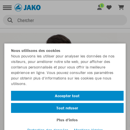
1
Chercher
Nous utilisons des cookies
Nous pouvons les utiliser pour analyser les données de nos
visiteurs, pour améliorer notre site web, pour afficher des
contenus personnalisés et pour vous offrir la meilleure
expérience en ligne. Vous pouvez consulter vos paramètres
pour obtenir plus d'informations sur les cookies que nous
utilisons.
Accepter tout
Tout refuser
Plus d'infos
Protection des données
Mentions légales