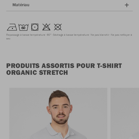
Matériau
Repassage à basse température
60°
Séchage à basse température
Ne pas blanchir
Ne pas nettoyer à
sec
PRODUITS ASSORTIS POUR T-SHIRT
ORGANIC STRETCH