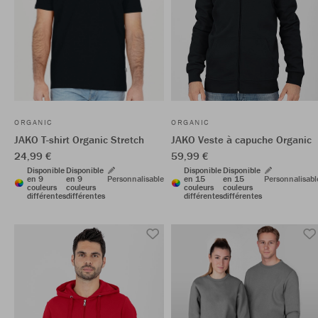
ORGANIC
ORGANIC
JAKO Veste à capuche Organic
JAKO T-shirt Organic Stretch
59,99 €
24,99 €
Disponible
Disponible
Disponible
Disponible
en 15
en 15
Personnalisabl
en 9
en 9
Personnalisable
couleurs
couleurs
couleurs
couleurs
différentes
différentes
différentes
différentes