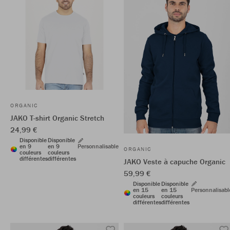
ORGANIC
JAKO T-shirt Organic Stretch
24,99 €
Disponible
Disponible
en 9
en 9
Personnalisable
ORGANIC
couleurs
couleurs
différentes
différentes
JAKO Veste à capuche Organic
59,99 €
Disponible
Disponible
en 15
en 15
Personnalisabl
couleurs
couleurs
différentes
différentes