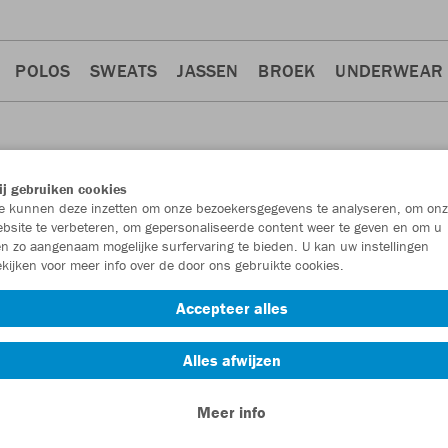
POLOS
SWEATS
JASSEN
BROEK
UNDERWEAR
j gebruiken cookies
 kunnen deze inzetten om onze bezoekersgegevens te analyseren, om onz
bsite te verbeteren, om gepersonaliseerde content weer te geven en om u
n zo aangenaam mogelijke surfervaring te bieden. U kan uw instellingen
kijken voor meer info over de door ons gebruikte cookies.
wear
6
Accepteer alles
Alles afwijzen
Meer info