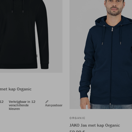
met kap Organic
 12
Verkrijgbaar in 12
verschillende
Aanpasbaar
kleuren
ORGANIC
JAKO Jas met kap Organic
59,99 €