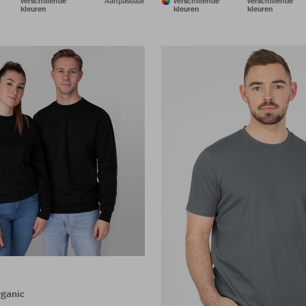
verschillende
Aanpasbaar
verschillende
verschillende
kleuren
kleuren
kleuren
ganic