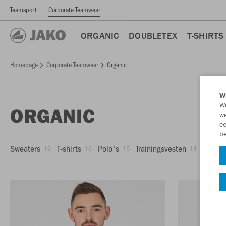
Teamsport
Corporate Teamwear
ORGANIC
DOUBLETEX
T-SHIRTS
Homepage
Corporate Teamwear
Organic
Wi
We
ORGANIC
we
ee
be
Sweaters
T-shirts
Polo's
Trainingsvesten
Under
19
16
15
14