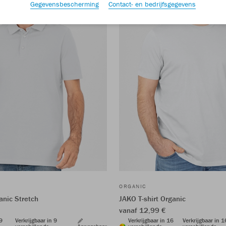
Gegevensbescherming
Contact- en bedrijfsgegevens
ORGANIC
anic Stretch
JAKO T-shirt Organic
vanaf 12,99 €
 9
Verkrijgbaar in 9
Verkrijgbaar in 16
Verkrijgbaar in 1