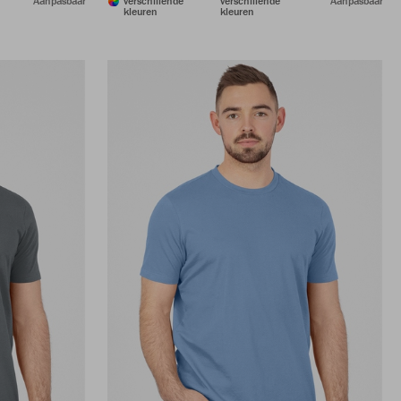
Aanpasbaar
verschillende
verschillende
Aanpasbaar
kleuren
kleuren