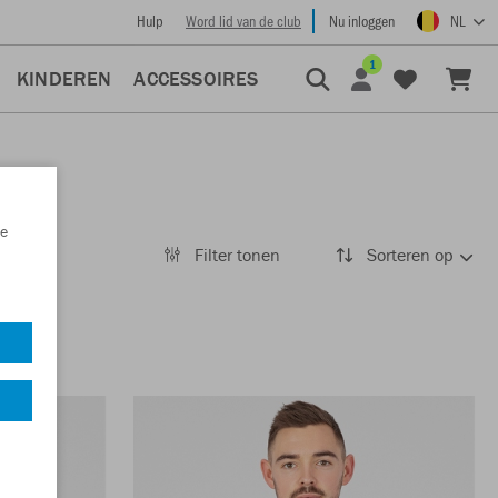
Hulp
Word lid van de club
Nu inloggen
NL
1
KINDEREN
ACCESSOIRES
e
Filter tonen
Sorteren op