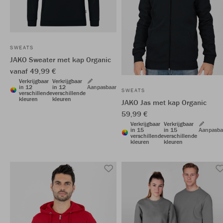
SWEATS
JAKO Sweater met kap Organic
vanaf 49,99 €
Verkrijgbaar
Verkrijgbaar
in 12
in 12
Aanpasbaar
SWEATS
verschillende
verschillende
kleuren
kleuren
JAKO Jas met kap Organic
59,99 €
Verkrijgbaar
Verkrijgbaar
in 15
in 15
Aanpasba
verschillende
verschillende
kleuren
kleuren