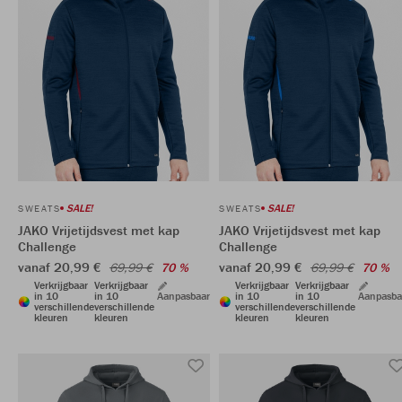
SALE!
SALE!
SWEATS
SWEATS
JAKO Vrijetijdsvest met kap
JAKO Vrijetijdsvest met kap
Challenge
Challenge
vanaf 20,99 €
vanaf 20,99 €
69,99 €
70 %
69,99 €
70 %
Verkrijgbaar
Verkrijgbaar
Verkrijgbaar
Verkrijgbaar
in 10
in 10
Aanpasbaar
in 10
in 10
Aanpasba
verschillende
verschillende
verschillende
verschillende
kleuren
kleuren
kleuren
kleuren