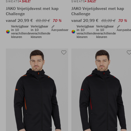
SALE!
SALE!
SWEATS
SWEATS
JAKO Vrijetijdsvest met kap
JAKO Vrijetijdsvest met kap
Challenge
Challenge
vanaf 20,99 €
vanaf 20,99 €
69,99 €
70 %
69,99 €
70 %
Verkrijgbaar
Verkrijgbaar
Verkrijgbaar
Verkrijgbaar
in 10
in 10
Aanpasbaar
in 10
in 10
Aanpasba
verschillende
verschillende
verschillende
verschillende
kleuren
kleuren
kleuren
kleuren