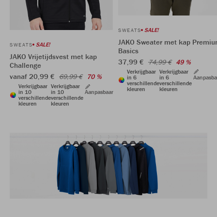
SALE!
SWEATS
JAKO Sweater met kap Premi
SALE!
SWEATS
Basics
JAKO Vrijetijdsvest met kap
37,99 €
74,99 €
49 %
Challenge
Verkrijgbaar
Verkrijgbaar
vanaf 20,99 €
69,99 €
70 %
in 6
in 6
Aanpasba
verschillende
verschillende
Verkrijgbaar
Verkrijgbaar
kleuren
kleuren
in 10
in 10
Aanpasbaar
verschillende
verschillende
kleuren
kleuren