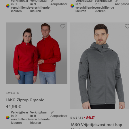
Verkrijgbaar
Verkrijgbaar
Verkrijgbaar
Verkrijgbaar
in 9
in 9
Aanpasbaar
in 9
in 9
Aanpasba
verschillende
verschillende
verschillende
verschillende
kleuren
kleuren
kleuren
kleuren
SWEATS
JAKO Ziptop Organic
44,99 €
Verkrijgbaar
Verkrijgbaar
in 9
in 9
Aanpasbaar
SALE!
SWEATS
verschillende
verschillende
kleuren
kleuren
JAKO Vrijetijdsvest met kap