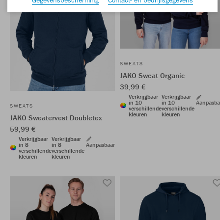
SWEATS
JAKO Sweat Organic
39,99 €
Verkrijgbaar
Verkrijgbaar
in 10
in 10
Aanpasba
SWEATS
verschillende
verschillende
kleuren
kleuren
JAKO Sweatervest Doubletex
59,99 €
Verkrijgbaar
Verkrijgbaar
in 8
in 8
Aanpasbaar
verschillende
verschillende
kleuren
kleuren