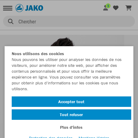
1
Chercher
Nous utilisons des cookies
Nous pouvons les utiliser pour analyser les données de nos
visiteurs, pour améliorer notre site web, pour afficher des
contenus personnalisés et pour vous offrir la meilleure
expérience en ligne. Vous pouvez consulter vos paramètres
pour obtenir plus d'informations sur les cookies que nous
utilisons.
Accepter tout
Tout refuser
Plus d'infos
Protection des données
Mentions légales