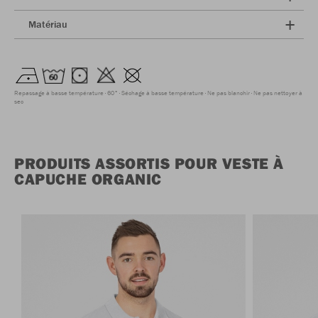
Matériau
Repassage à basse température
60°
Séchage à basse température
Ne pas blanchir
Ne pas nettoyer à
sec
PRODUITS ASSORTIS POUR VESTE À
CAPUCHE ORGANIC