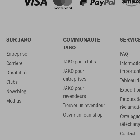
SUR JAKO
COMMUNAUTÉ
SERVIC
JAKO
Entreprise
FAQ
JAKO pour clubs
Carrière
Informati
JAKO pour
importan
Durabilité
entreprises
Tableau de
Clubs
JAKO pour
Expéditio
Newsblog
revendeurs
Retours &
Médias
Trouver un revendeur
réclamati
Ouvrir un Teamshop
Catalogu
téléchar
Contact