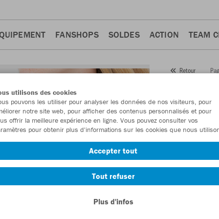
QUIPEMENT
FANSHOPS
SOLDES
ACTION
TEAM 
Pag
Retour
JAKO
us utilisons des cookies
us pouvons les utiliser pour analyser les données de nos visiteurs, pour
Numéro d’article
éliorer notre site web, pour afficher des contenus personnalisés et pour
us offrir la meilleure expérience en ligne. Vous pouvez consulter vos
ramètres pour obtenir plus d'informations sur les cookies que nous utiliso
En tant que me
Accepter tout
commande.
De
Tout refuser
Plus d'infos