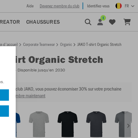
Aide
Devenez membre du club
Identifiez-vous
FR
1
CREATOR
CHAUSSURES
e d'accueil
Corporate Teamwear
Organic
JAKO T-shirt Organic Stretch
T-shirt Organic Stretch
:
C6121
- Disponible jusqu'en 2030
ns.
mbre du club JAKO, vous pouvez économiser 30% sur votre prochaine
venir membre maintenant