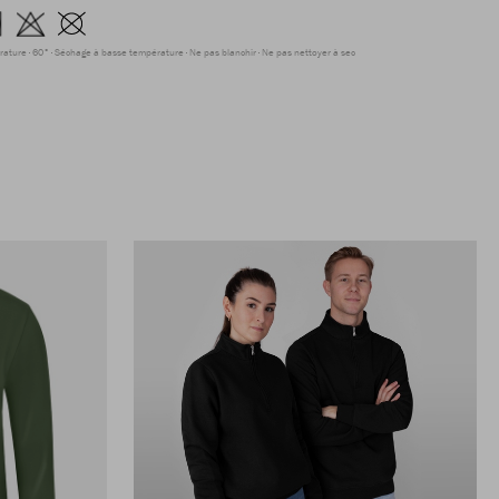
rature
60°
Séchage à basse température
Ne pas blanchir
Ne pas nettoyer à sec