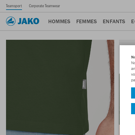
Teamsport
Corporate Teamwear
HOMMES
FEMMES
ENFANTS
E
No
No
am
vo
pa