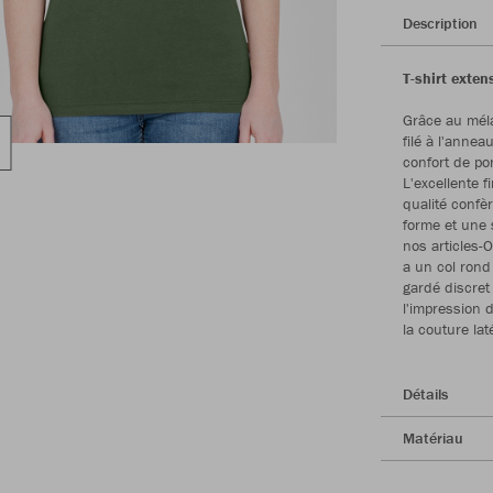
Description
T-shirt extens
Grâce au mél
filé à l'annea
confort de po
L'excellente 
qualité confèr
forme et une 
nos articles-O
a un col ron
gardé discret 
l'impression 
la couture lat
Détails
Matériau