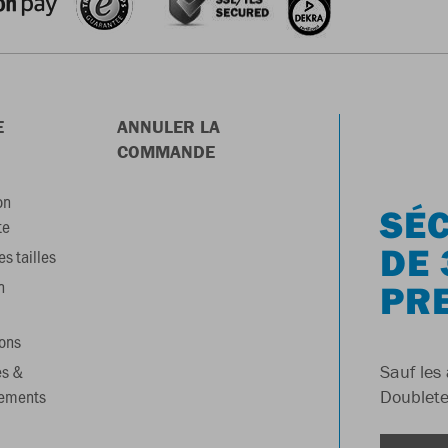
E
ANNULER LA
COMMANDE
on
SÉC
te
DE 
s tailles
n
PR
ons
es &
Sauf les 
gements
Doublete