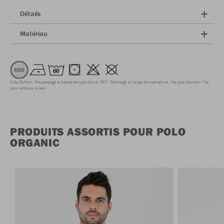
Détails
Matériau
Kids Button
Repassage à basse température
60°
Séchage à basse température
Ne pas blanchir
Ne
pas nettoyer à sec
PRODUITS ASSORTIS POUR POLO
ORGANIC