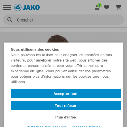
1
Chercher
Nous utilisons des cookies
Nous pouvons les utiliser pour analyser les données de nos
visiteurs, pour améliorer notre site web, pour afficher des
contenus personnalisés et pour vous offrir la meilleure
expérience en ligne. Vous pouvez consulter vos paramètres
pour obtenir plus d'informations sur les cookies que nous
utilisons.
Accepter tout
Tout refuser
Plus d'infos
Protection des données
Mentions légales