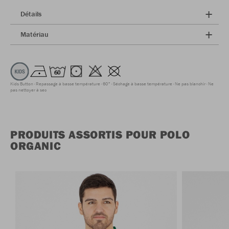
Détails
Matériau
Kids Button
Repassage à basse température
60°
Séchage à basse température
Ne pas blanchir
Ne
pas nettoyer à sec
PRODUITS ASSORTIS POUR POLO
ORGANIC