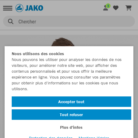
1
Chercher
Nous utilisons des cookies
Nous pouvons les utiliser pour analyser les données de nos
visiteurs, pour améliorer notre site web, pour afficher des
contenus personnalisés et pour vous offrir la meilleure
expérience en ligne. Vous pouvez consulter vos paramètres
pour obtenir plus d'informations sur les cookies que nous
utilisons.
Accepter tout
Tout refuser
Plus d'infos
Protection des données
Mentions légales