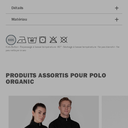
Détails
Matériau
Kids Button
Repassage à basse température
60°
Séchage à basse température
Ne pas blanchir
Ne
pas nettoyer à sec
PRODUITS ASSORTIS POUR POLO
ORGANIC