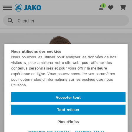
1
Chercher
Nous utilisons des cookies
Nous pouvons les utiliser pour analyser les données de nos
visiteurs, pour améliorer notre site web, pour afficher des
contenus personnalisés et pour vous offrir la meilleure
expérience en ligne. Vous pouvez consulter vos paramètres
pour obtenir plus d'informations sur les cookies que nous
utilisons.
Accepter tout
Tout refuser
Plus d'infos
Protection des données
Mentions légales