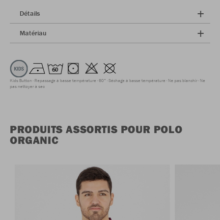
Détails
Matériau
Kids Button
Repassage à basse température
60°
Séchage à basse température
Ne pas blanchir
Ne
pas nettoyer à sec
PRODUITS ASSORTIS POUR POLO
ORGANIC