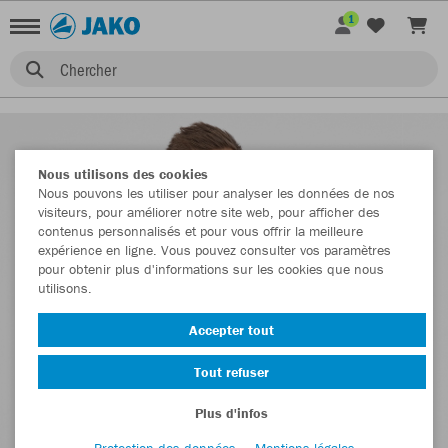
1
Chercher
Nous utilisons des cookies
Nous pouvons les utiliser pour analyser les données de nos
visiteurs, pour améliorer notre site web, pour afficher des
contenus personnalisés et pour vous offrir la meilleure
expérience en ligne. Vous pouvez consulter vos paramètres
pour obtenir plus d'informations sur les cookies que nous
utilisons.
Accepter tout
Tout refuser
Plus d'infos
Protection des données
Mentions légales