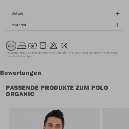
Details
Material
Kids Button
Bügeln niedrige Temperatur
60° waschen
Trocknen niedrige Temperatur
Nicht chloren
Nicht chemisch reinigen
Bewertungen
PASSENDE PRODUKTE ZUM POLO
ORGANIC