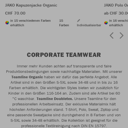
JAKO Kapuzenjacke Organic
JAKO Polo O
CHF 70.00
ab CHF 30.0
in 15 verschiedenen Farben
15
in 16 versch
erhältlich
Farben
Individualisierbar
erhältlich
CORPORATE TEAMWEAR
Immer mehr Kunden achten auf transparente und faire
Produktionsbedingungen sowie nachhaltige Materialien. Mit unserer
Teamline Organic
haben wir dafür das perfekte Angebot. Alle
Artikel sind in den Größen S-5XL sowie 34-48 und in bis zu 16
Farben erhältlich. Die wichtigsten Styles bieten wir zusätzlich für
Kinder in den Größen 116-164 an. Zudem sind alle Artikel bei 60
°C waschbar.
Teamline Doubletex.
Unsere Teamline für den
professionellen Arbeitseinsatz. Der ­exklusive Materialmix hält
höchsten Anforderungen stand. T-Shirt, Polo, Sweat, Ziptop und
eine passende Sweatjacke sind durchgehend in 8 Farben und von
S-5XL sowie ­34-48 erhältlich. Die Kollektion ist geeignet für die
professionelle Textilreinigung nach DIN EN 15797.