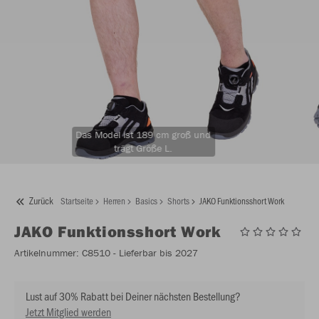
Das Model ist 189 cm groß und
trägt Größe L.
Zurück
Startseite
Herren
Basics
Shorts
JAKO Funktionsshort Work
JAKO
Funktionsshort Work
Artikelnummer:
C8510
- Lieferbar bis 2027
Lust auf 30% Rabatt bei Deiner nächsten Bestellung?
Jetzt Mitglied werden