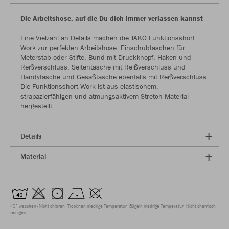
Die Arbeitshose, auf die Du dich immer verlassen kannst
Eine Vielzahl an Details machen die JAKO Funktionsshort
Work zur perfekten Arbeitshose: Einschubtaschen für
Meterstab oder Stifte, Bund mit Druckknopf, Haken und
Reißverschluss, Seitentasche mit Reißverschluss und
Handytasche und Gesäßtasche ebenfalls mit Reißverschluss.
Die Funktionsshort Work ist aus elastischem,
strapazierfähigen und atmungsaktivem Stretch-Material
hergestellt.
Details
Material
40° waschen
Nicht chloren
Trocknen niedrige Temperatur
Bügeln niedrige Temperatur
Nicht chemisch
reinigen