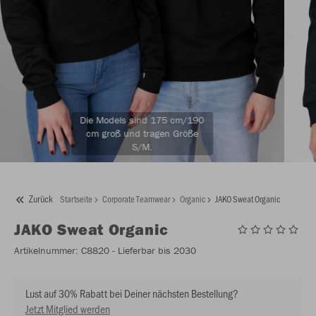
Die Models sind 175 cm/190
cm groß und tragen Größe
S/M.
Zurück
Startseite
Corporate Teamwear
Organic
JAKO Sweat Organic
JAKO
Sweat Organic
Artikelnummer:
C8820
- Lieferbar bis 2030
Lust auf 30% Rabatt bei Deiner nächsten Bestellung?
Jetzt Mitglied werden