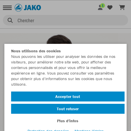
1
Chercher
Nous utilisons des cookies
Nous pouvons les utiliser pour analyser les données de nos
visiteurs, pour améliorer notre site web, pour afficher des
contenus personnalisés et pour vous offrir la meilleure
expérience en ligne. Vous pouvez consulter vos paramètres
pour obtenir plus d'informations sur les cookies que nous
utilisons.
Accepter tout
Tout refuser
Plus d'infos
Protection des données
Mentions légales