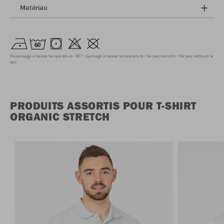
Matériau
Repassage à basse température
60°
Séchage à basse température
Ne pas blanchir
Ne pas nettoyer à
sec
PRODUITS ASSORTIS POUR T-SHIRT
ORGANIC STRETCH