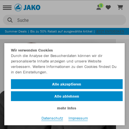
1
Suche
Summer Deals | Bis zu 50% Rabatt auf ausgewählte Artikel |
JETZT ENTDECKEN
Wir verwenden Cookies
Durch die Analyse der Besucherdaten können wir dir
personalisierte Inhalte anzeigen und unsere Website
verbessern. Weitere Informationen zu den Cookies findest Du
in den Einstellungen.
Alle akzeptieren
Alle ablehnen
mehr Infos
Datenschutz
Impressum