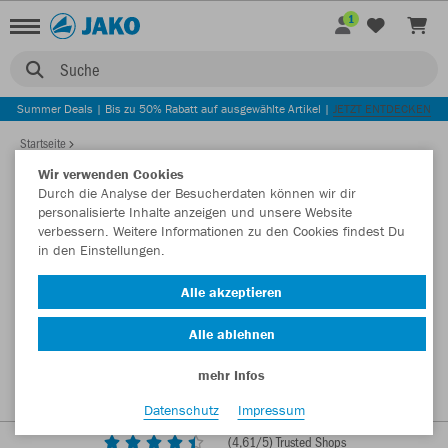
1
Suche
Summer Deals | Bis zu 50% Rabatt auf ausgewählte Artikel |
JETZT ENTDECKEN
Startseite
Wir verwenden Cookies
Durch die Analyse der Besucherdaten können wir dir
personalisierte Inhalte anzeigen und unsere Website
verbessern. Weitere Informationen zu den Cookies findest Du
in den Einstellungen.
Alle akzeptieren
Alle ablehnen
mehr Infos
Datenschutz
Impressum
(
4,61
/5) Trusted Shops