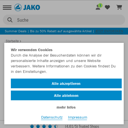
1
Suche
Summer Deals | Bis zu 50% Rabatt auf ausgewählte Artikel |
JETZT ENTDECKEN
Startseite
Wir verwenden Cookies
Durch die Analyse der Besucherdaten können wir dir
personalisierte Inhalte anzeigen und unsere Website
verbessern. Weitere Informationen zu den Cookies findest Du
in den Einstellungen.
Alle akzeptieren
Alle ablehnen
mehr Infos
Datenschutz
Impressum
(
4,61
/5) Trusted Shops