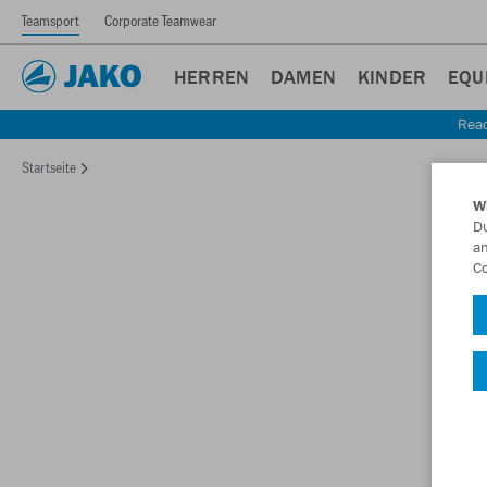
Teamsport
Corporate Teamwear
HERREN
DAMEN
KINDER
EQU
Read
Startseite
W
Du
an
Co