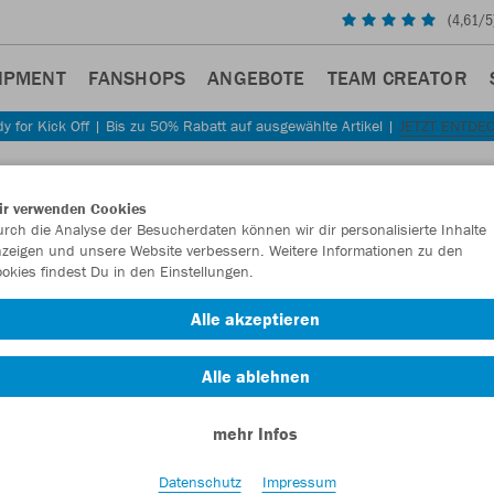
(
4,61
/5
IPMENT
FANSHOPS
ANGEBOTE
TEAM CREATOR
y for Kick Off | Bis zu 50% Rabatt auf ausgewählte Artikel |
JETZT ENTDE
ir verwenden Cookies
rch die Analyse der Besucherdaten können wir dir personalisierte Inhalte
zeigen und unsere Website verbessern. Weitere Informationen zu den
okies findest Du in den Einstellungen.
Alle akzeptieren
Alle ablehnen
mehr Infos
Datenschutz
Impressum