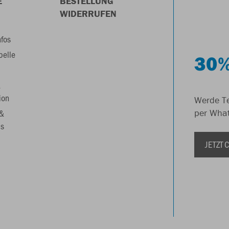
E
BESTELLUNG
WIDERRUFEN
nfos
belle
30%
&
ion
Werde Te
 &
per Wha
s
JETZT