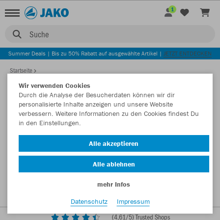
1
Suche
Summer Deals | Bis zu 50% Rabatt auf ausgewählte Artikel |
JETZT ENTDECKEN
Startseite
Wir verwenden Cookies
Durch die Analyse der Besucherdaten können wir dir
personalisierte Inhalte anzeigen und unsere Website
verbessern. Weitere Informationen zu den Cookies findest Du
in den Einstellungen.
Alle akzeptieren
Alle ablehnen
mehr Infos
Datenschutz
Impressum
(
4,61
/5) Trusted Shops