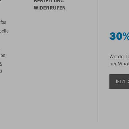
E
BESTELLUNG
WIDERRUFEN
nfos
belle
30%
&
ion
Werde Te
 &
per Wha
s
JETZT