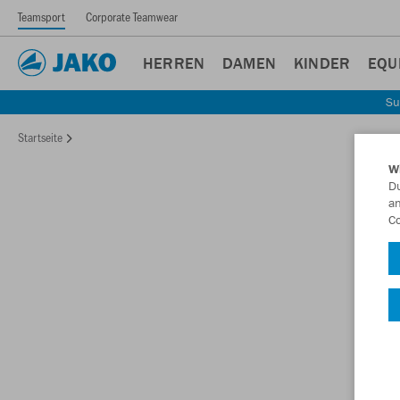
Teamsport
Corporate Teamwear
HERREN
DAMEN
KINDER
EQU
Su
Startseite
W
Du
an
Co