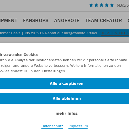
(
4,61
/5
IPMENT
FANSHOPS
ANGEBOTE
TEAM CREATOR
mmer Deals | Bis zu 50% Rabatt auf ausgewählte Artikel |
JETZT ENTDEC
ir verwenden Cookies
rch die Analyse der Besucherdaten können wir dir personalisierte Inhalte
zeigen und unsere Website verbessern. Weitere Informationen zu den
okies findest Du in den Einstellungen.
Alle akzeptieren
Alle ablehnen
mehr Infos
Datenschutz
Impressum