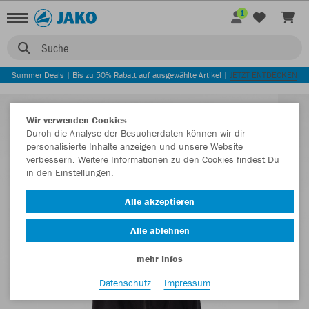
1
Suche
Summer Deals | Bis zu 50% Rabatt auf ausgewählte Artikel |
JETZT ENTDECKEN
Wir verwenden Cookies
Durch die Analyse der Besucherdaten können wir dir
personalisierte Inhalte anzeigen und unsere Website
verbessern. Weitere Informationen zu den Cookies findest Du
in den Einstellungen.
Alle akzeptieren
Alle ablehnen
mehr Infos
Datenschutz
Impressum