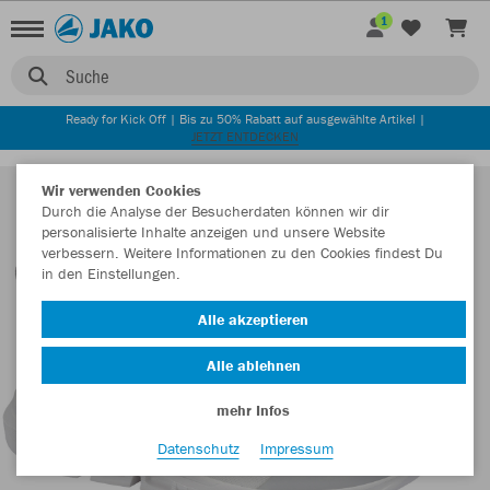
1
Suche
Ready for Kick Off | Bis zu 50% Rabatt auf ausgewählte Artikel |
JETZT ENTDECKEN
Wir verwenden Cookies
Durch die Analyse der Besucherdaten können wir dir
personalisierte Inhalte anzeigen und unsere Website
verbessern. Weitere Informationen zu den Cookies findest Du
in den Einstellungen.
Alle akzeptieren
Alle ablehnen
mehr Infos
Datenschutz
Impressum