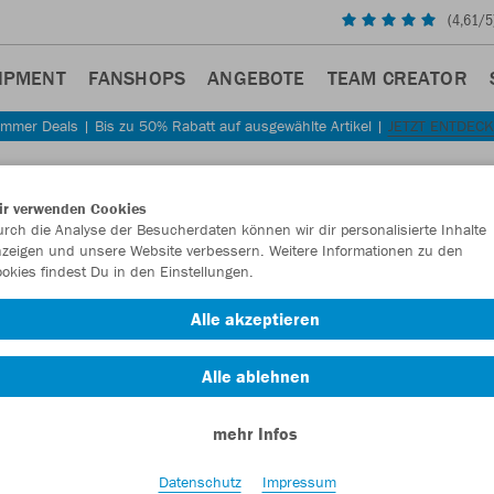
(
4,61
/5
IPMENT
FANSHOPS
ANGEBOTE
TEAM CREATOR
mmer Deals | Bis zu 50% Rabatt auf ausgewählte Artikel |
JETZT ENTDEC
ir verwenden Cookies
rch die Analyse der Besucherdaten können wir dir personalisierte Inhalte
zeigen und unsere Website verbessern. Weitere Informationen zu den
okies findest Du in den Einstellungen.
Alle akzeptieren
Alle ablehnen
mehr Infos
Datenschutz
Impressum