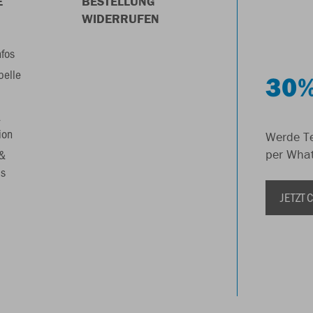
E
BESTELLUNG
WIDERRUFEN
nfos
belle
30%
&
ion
Werde Te
 &
per Wha
s
JETZT