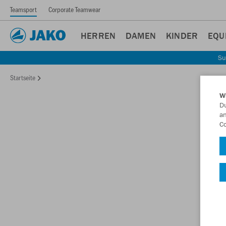
Teamsport
Corporate Teamwear
HERREN
DAMEN
KINDER
EQU
Su
Startseite
W
Du
an
Co