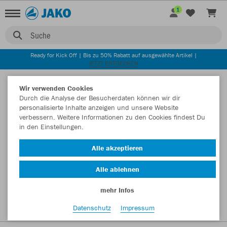
1
Suche
Ready for Kick Off | Bis zu 50% Rabatt auf ausgewählte Artikel |
JETZT ENTDECKEN
Startseite
Wir verwenden Cookies
Durch die Analyse der Besucherdaten können wir dir
personalisierte Inhalte anzeigen und unsere Website
verbessern. Weitere Informationen zu den Cookies findest Du
in den Einstellungen.
Alle akzeptieren
Alle ablehnen
mehr Infos
Datenschutz
Impressum