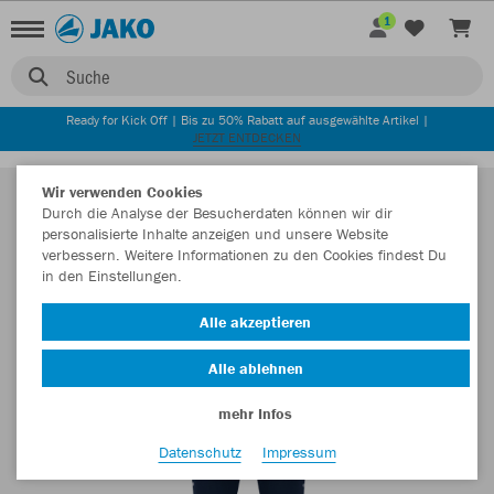
1
Suche
Ready for Kick Off | Bis zu 50% Rabatt auf ausgewählte Artikel |
JETZT ENTDECKEN
Wir verwenden Cookies
Durch die Analyse der Besucherdaten können wir dir
personalisierte Inhalte anzeigen und unsere Website
verbessern. Weitere Informationen zu den Cookies findest Du
in den Einstellungen.
Alle akzeptieren
Alle ablehnen
mehr Infos
Datenschutz
Impressum