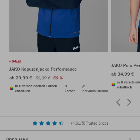
SALE!
JAKO Polo Pe
JAKO Kapuzenjacke Performance
ab 34,99 €
ab 29,99 €
59,99 €
50 %
in 8 verschie
in 8 verschiedenen Farben
8
erhältlich
erhältlich
Farben
Individualisierbar
(
4,61
/5) Trusted Shops
ÜBER JAKO