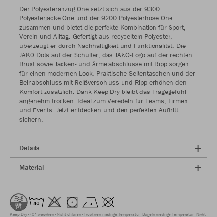
Der Polyesteranzug One setzt sich aus der 9300
Polyesterjacke One und der 9200 Polyesterhose One
zusammen und bietet die perfekte Kombination für Sport,
Verein und Alltag. Gefertigt aus recyceltem Polyester,
überzeugt er durch Nachhaltigkeit und Funktionalität. Die
JAKO Dots auf der Schulter, das JAKO-Logo auf der rechten
Brust sowie Jacken- und Ärmelabschlüsse mit Ripp sorgen
für einen modernen Look. Praktische Seitentaschen und der
Beinabschluss mit Reißverschluss und Ripp erhöhen den
Komfort zusätzlich. Dank Keep Dry bleibt das Tragegefühl
angenehm trocken. Ideal zum Veredeln für Teams, Firmen
und Events. Jetzt entdecken und den perfekten Auftritt
sichern.
Details
Material
Keep Dry
40° waschen
Nicht chloren
Trocknen niedrige Temperatur
Bügeln niedrige Temperatur
Nicht