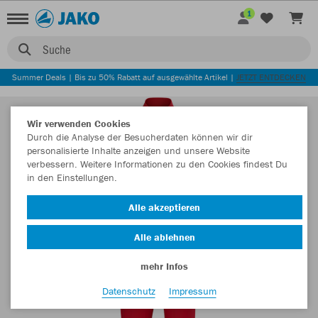
1
Suche
Summer Deals | Bis zu 50% Rabatt auf ausgewählte Artikel |
JETZT ENTDECKEN
Wir verwenden Cookies
Durch die Analyse der Besucherdaten können wir dir
personalisierte Inhalte anzeigen und unsere Website
verbessern. Weitere Informationen zu den Cookies findest Du
in den Einstellungen.
Alle akzeptieren
Alle ablehnen
mehr Infos
Datenschutz
Impressum