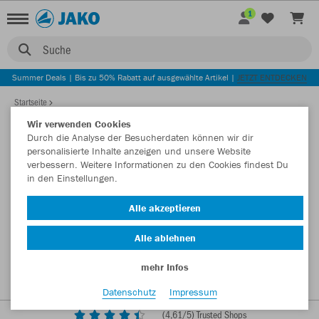
1
Suche
Summer Deals | Bis zu 50% Rabatt auf ausgewählte Artikel |
JETZT ENTDECKEN
Startseite
Wir verwenden Cookies
Durch die Analyse der Besucherdaten können wir dir
personalisierte Inhalte anzeigen und unsere Website
verbessern. Weitere Informationen zu den Cookies findest Du
in den Einstellungen.
Alle akzeptieren
Alle ablehnen
mehr Infos
Datenschutz
Impressum
(
4,61
/5) Trusted Shops