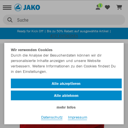
1
Suche
Ready for Kick Off | Bis zu 50% Rabatt auf ausgewählte Artikel |
JETZT ENTDECKEN
Wir verwenden Cookies
Durch die Analyse der Besucherdaten können wir dir
personalisierte Inhalte anzeigen und unsere Website
verbessern. Weitere Informationen zu den Cookies findest Du
in den Einstellungen.
Alle akzeptieren
Alle ablehnen
mehr Infos
Datenschutz
Impressum