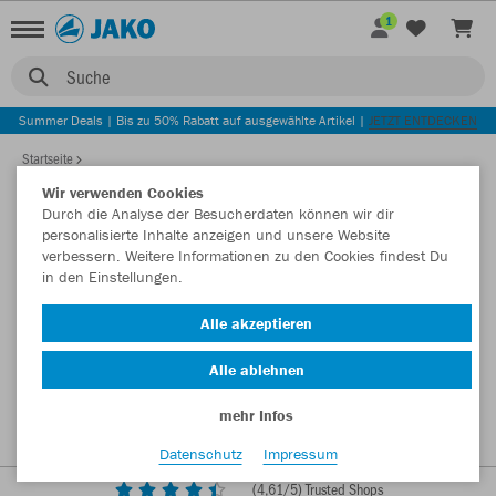
1
Suche
Summer Deals | Bis zu 50% Rabatt auf ausgewählte Artikel |
JETZT ENTDECKEN
Startseite
Wir verwenden Cookies
Durch die Analyse der Besucherdaten können wir dir
personalisierte Inhalte anzeigen und unsere Website
verbessern. Weitere Informationen zu den Cookies findest Du
in den Einstellungen.
Alle akzeptieren
Alle ablehnen
mehr Infos
Datenschutz
Impressum
(
4,61
/5) Trusted Shops