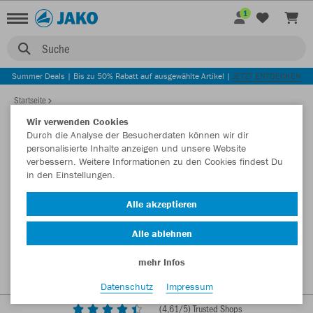
1
Suche
Summer Deals | Bis zu 50% Rabatt auf ausgewählte Artikel |
JETZT ENTDECKEN
Startseite
Wir verwenden Cookies
Durch die Analyse der Besucherdaten können wir dir
personalisierte Inhalte anzeigen und unsere Website
verbessern. Weitere Informationen zu den Cookies findest Du
in den Einstellungen.
Alle akzeptieren
Alle ablehnen
mehr Infos
Datenschutz
Impressum
(
4,61
/5) Trusted Shops