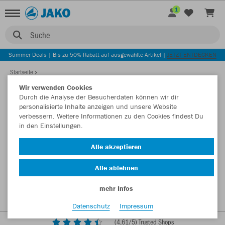
1
Suche
Summer Deals | Bis zu 50% Rabatt auf ausgewählte Artikel |
JETZT ENTDECKEN
Startseite
Wir verwenden Cookies
Durch die Analyse der Besucherdaten können wir dir
personalisierte Inhalte anzeigen und unsere Website
verbessern. Weitere Informationen zu den Cookies findest Du
in den Einstellungen.
Alle akzeptieren
Alle ablehnen
mehr Infos
Datenschutz
Impressum
(
4,61
/5) Trusted Shops