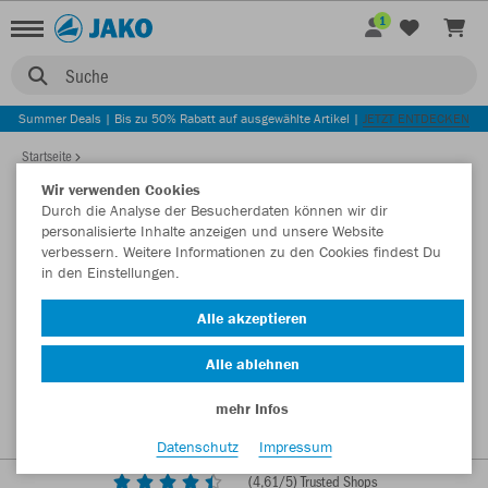
1
Suche
Summer Deals | Bis zu 50% Rabatt auf ausgewählte Artikel |
JETZT ENTDECKEN
Startseite
Wir verwenden Cookies
Durch die Analyse der Besucherdaten können wir dir
personalisierte Inhalte anzeigen und unsere Website
verbessern. Weitere Informationen zu den Cookies findest Du
in den Einstellungen.
Alle akzeptieren
Alle ablehnen
mehr Infos
Datenschutz
Impressum
(
4,61
/5) Trusted Shops