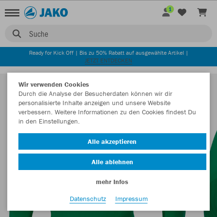
1
Suche
Ready for Kick Off | Bis zu 50% Rabatt auf ausgewählte Artikel |
JETZT ENTDECKEN
Wir verwenden Cookies
Durch die Analyse der Besucherdaten können wir dir
personalisierte Inhalte anzeigen und unsere Website
verbessern. Weitere Informationen zu den Cookies findest Du
in den Einstellungen.
Alle akzeptieren
Alle ablehnen
mehr Infos
Datenschutz
Impressum