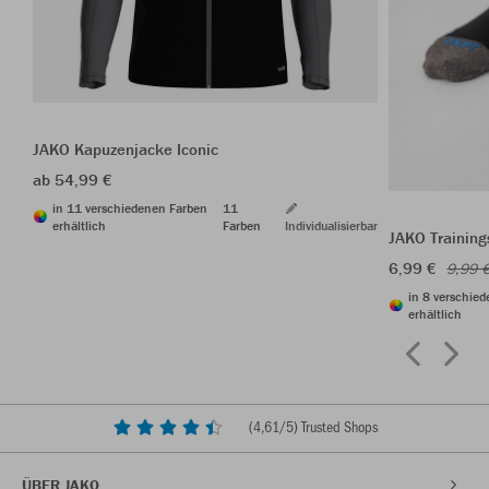
JAKO Kapuzenjacke Iconic
ab 54,99 €
in 11 verschiedenen Farben
11
erhältlich
Farben
Individualisierbar
JAKO Trainin
6,99 €
9,99 
in 8 verschie
erhältlich
(
4,61
/5) Trusted Shops
ÜBER JAKO