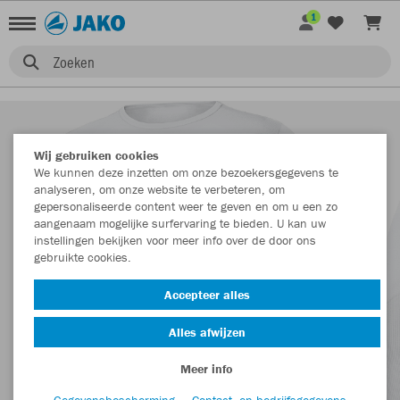
1
Zoeken
Wij gebruiken cookies
We kunnen deze inzetten om onze bezoekersgegevens te
analyseren, om onze website te verbeteren, om
gepersonaliseerde content weer te geven en om u een zo
aangenaam mogelijke surfervaring te bieden. U kan uw
instellingen bekijken voor meer info over de door ons
gebruikte cookies.
Accepteer alles
Alles afwijzen
Meer info
Gegevensbescherming
Contact- en bedrijfsgegevens