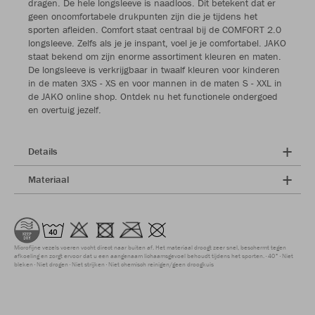
dragen. De hele longsleeve is naadloos. Dit betekent dat er
geen oncomfortabele drukpunten zijn die je tijdens het
sporten afleiden. Comfort staat centraal bij de COMFORT 2.0
longsleeve. Zelfs als je je inspant, voel je je comfortabel. JAKO
staat bekend om zijn enorme assortiment kleuren en maten.
De longsleeve is verkrijgbaar in twaalf kleuren voor kinderen
in de maten 3XS - XS en voor mannen in de maten S - XXL in
de JAKO online shop. Ontdek nu het functionele ondergoed
en overtuig jezelf.
Details
Materiaal
Microfijne vezels voeren vocht direct naar buiten af. Het materiaal droogt zeer snel, beschermt tegen
afkoeling en zorgt ervoor dat u een aangenaam lichaamsgevoel behoudt tijdens het sporten.
40°
Niet
bleken
Niet drogen
Niet strijken
Niet chemisch reinigen/geen droogkuis