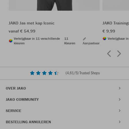
JAKO Jas met kap Iconic
JAKO Trainin
vanaf € 54,99
€ 9,99
Verkrijgbaar in 11 verschillende
11
Verkrijgbaar i
kleuren
Kleuren
Aanpasbaar
(
4,61
/5) Trusted Shops
OVER JAKO
JAKO COMMUNITY
SERVICE
BESTELLING ANNULEREN