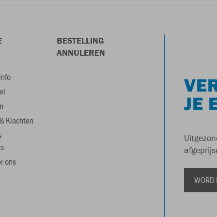
E
BESTELLING
ANNULEREN
info
VER
el
JE 
n
& Klachten
&
Uitgezon
s
afgeprijs
r ons
WORD 