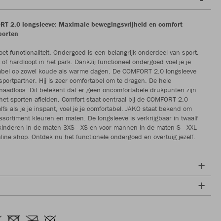
T 2.0 longsleeve: Maximale bewegingsvrijheid en comfort
porten
et functionaliteit. Ondergoed is een belangrijk onderdeel van sport.
t of hardloopt in het park. Dankzij functioneel ondergoed voel je je
rtabel op zowel koude als warme dagen. De COMFORT 2.0 longsleeve
 sportpartner. Hij is zeer comfortabel om te dragen. De hele
 naadloos. Dit betekent dat er geen oncomfortabele drukpunten zijn
s het sporten afleiden. Comfort staat centraal bij de COMFORT 2.0
lfs als je je inspant, voel je je comfortabel. JAKO staat bekend om
ssortiment kleuren en maten. De longsleeve is verkrijgbaar in twaalf
kinderen in de maten 3XS - XS en voor mannen in de maten S - XXL
line shop. Ontdek nu het functionele ondergoed en overtuig jezelf.