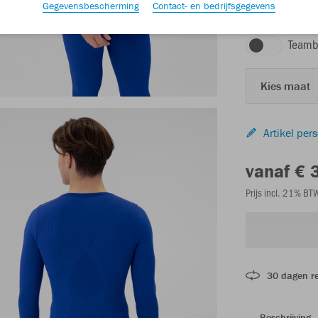
Gegevensbescherming
Contact- en bedrijfsgegevens
sportroyal
Teamb
Kies maat
Artikel per
vanaf € 
Prijs incl. 21% B
30 dagen r
Beschrijving