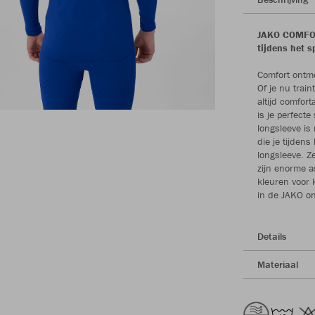
JAKO COMFOR
tijdens het s
Comfort ontmo
Of je nu train
altijd comfo
is je perfecte
longsleeve is
die je tijden
longsleeve. Ze
zijn enorme a
kleuren voor 
in de JAKO on
Details
Materiaal