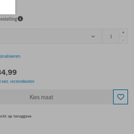
estelling
+
-
sonaliseren
34,99
TW
excl. verzendkosten
Kies maat
echt op teruggave