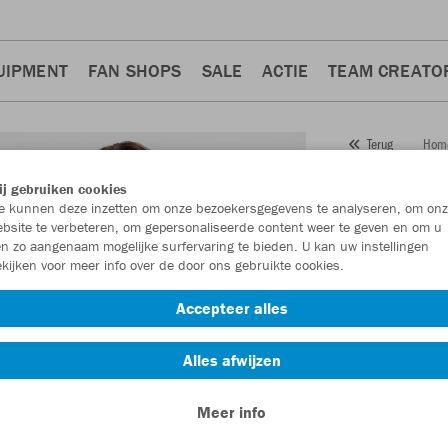
UIPMENT
FAN SHOPS
SALE
ACTIE
TEAM CREATO
Hom
Terug
JAKO
j gebruiken cookies
 kunnen deze inzetten om onze bezoekersgegevens te analyseren, om onz
Artikelnummer:
bsite te verbeteren, om gepersonaliseerde content weer te geven en om u
n zo aangenaam mogelijke surfervaring te bieden. U kan uw instellingen
kijken voor meer info over de door ons gebruikte cookies.
Zin in 30% kort
Accepteer alles
Alles afwijzen
Meer info