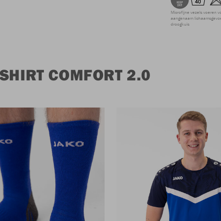
Microfijne vezels voeren v
aangenaam lichaamsgevoel
droogkuis
SHIRT COMFORT 2.0