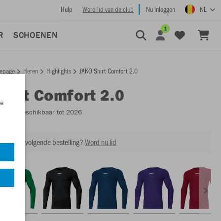
Hulp
Word lid van de club
Nu inloggen
NL
1
R
SCHOENEN
epage
Heren
Highlights
JAKO Shirt Comfort 2.0
Shirt Comfort 2.0
e
6455
- Beschikbaar tot 2026
ing op je volgende bestelling?
Word nu lid