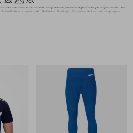
ocht direct naar buiten af. Het materiaal droogt zeer snel, beschermt tegen afkoeling en zorgt ervoor dat u een
 behoudt tijdens het sporten.
40°
Niet bleken
Niet drogen
Niet strijken
Niet chemisch reinigen/geen