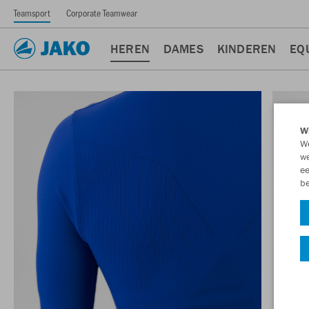
Teamsport
Corporate Teamwear
HEREN
DAMES
KINDEREN
EQ
Wi
We
we
ee
be