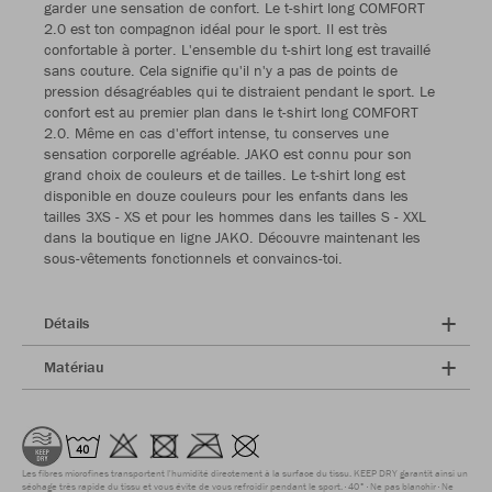
garder une sensation de confort. Le t-shirt long COMFORT
2.0 est ton compagnon idéal pour le sport. Il est très
confortable à porter. L'ensemble du t-shirt long est travaillé
sans couture. Cela signifie qu'il n'y a pas de points de
pression désagréables qui te distraient pendant le sport. Le
confort est au premier plan dans le t-shirt long COMFORT
2.0. Même en cas d'effort intense, tu conserves une
sensation corporelle agréable. JAKO est connu pour son
grand choix de couleurs et de tailles. Le t-shirt long est
disponible en douze couleurs pour les enfants dans les
tailles 3XS - XS et pour les hommes dans les tailles S - XXL
dans la boutique en ligne JAKO. Découvre maintenant les
sous-vêtements fonctionnels et convaincs-toi.
Détails
Matériau
Les fibres microfines transportent l'humidité directement à la surface du tissu. KEEP DRY garantit ainsi un
séchage très rapide du tissu et vous évite de vous refroidir pendant le sport.
40°
Ne pas blanchir
Ne