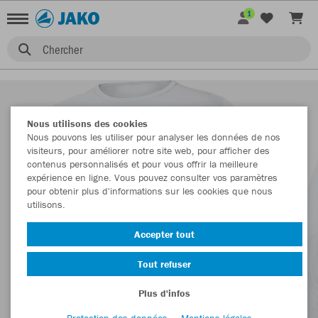
1
Chercher
Nous utilisons des cookies
Nous pouvons les utiliser pour analyser les données de nos
visiteurs, pour améliorer notre site web, pour afficher des
contenus personnalisés et pour vous offrir la meilleure
expérience en ligne. Vous pouvez consulter vos paramètres
pour obtenir plus d'informations sur les cookies que nous
utilisons.
Accepter tout
Tout refuser
Plus d'infos
Protection des données
Mentions légales