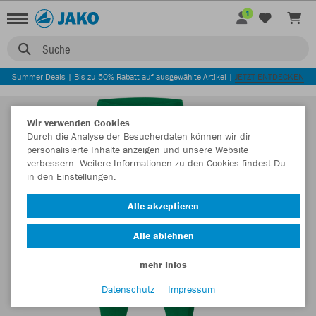
1
Suche
Summer Deals | Bis zu 50% Rabatt auf ausgewählte Artikel |
JETZT ENTDECKEN
Wir verwenden Cookies
Durch die Analyse der Besucherdaten können wir dir
personalisierte Inhalte anzeigen und unsere Website
verbessern. Weitere Informationen zu den Cookies findest Du
in den Einstellungen.
Alle akzeptieren
Alle ablehnen
mehr Infos
Datenschutz
Impressum