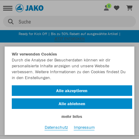
1
Suche
Ready for Kick Off | Bis zu 50% Rabatt auf ausgewählte Artikel |
JETZT ENTDECKEN
Startseite
Wir verwenden Cookies
Durch die Analyse der Besucherdaten können wir dir
personalisierte Inhalte anzeigen und unsere Website
verbessern. Weitere Informationen zu den Cookies findest Du
in den Einstellungen.
Alle akzeptieren
Alle ablehnen
mehr Infos
Datenschutz
Impressum