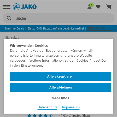
1
Suche
Summer Deals | Bis zu 50% Rabatt auf ausgewählte Artikel |
JETZT ENTDECKEN
Startseite
Wir verwenden Cookies
Durch die Analyse der Besucherdaten können wir dir
personalisierte Inhalte anzeigen und unsere Website
verbessern. Weitere Informationen zu den Cookies findest Du
in den Einstellungen.
Alle akzeptieren
Alle ablehnen
mehr Infos
Datenschutz
Impressum
(
4,61
/5) Trusted Shops