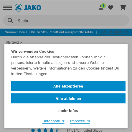
1
Suche
Summer Deals | Bis zu 50% Rabatt auf ausgewählte Artikel |
JETZT ENTDECKEN
Startseite
Wir verwenden Cookies
Durch die Analyse der Besucherdaten können wir dir
personalisierte Inhalte anzeigen und unsere Website
verbessern. Weitere Informationen zu den Cookies findest Du
in den Einstellungen.
Alle akzeptieren
Alle ablehnen
mehr Infos
Datenschutz
Impressum
(
4,61
/5) Trusted Shops