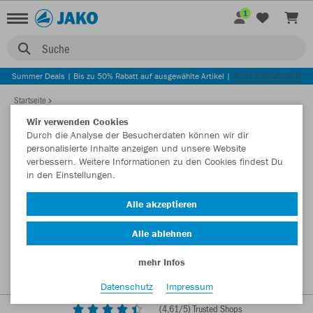
1
Suche
Summer Deals | Bis zu 50% Rabatt auf ausgewählte Artikel |
JETZT ENTDECKEN
Startseite
Wir verwenden Cookies
Durch die Analyse der Besucherdaten können wir dir
personalisierte Inhalte anzeigen und unsere Website
verbessern. Weitere Informationen zu den Cookies findest Du
in den Einstellungen.
Alle akzeptieren
Alle ablehnen
mehr Infos
Datenschutz
Impressum
(
4,61
/5) Trusted Shops