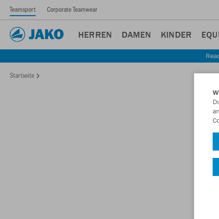
Teamsport
Corporate Teamwear
HERREN
DAMEN
KINDER
EQU
Read
Startseite
W
Du
an
Co