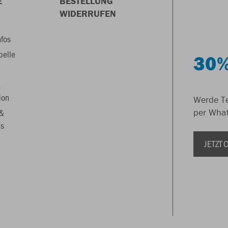
E
BESTELLUNG
WIDERRUFEN
nfos
belle
30%
&
ion
Werde Te
 &
per Wha
s
JETZT