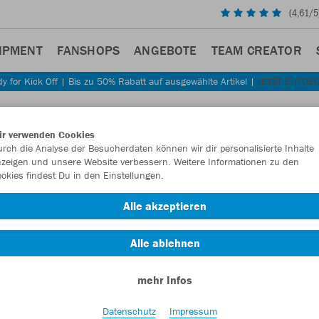
(
4,61
/5
IPMENT
FANSHOPS
ANGEBOTE
TEAM CREATOR
y for Kick Off | Bis zu 50% Rabatt auf ausgewählte Artikel |
JETZT ENTDE
ir verwenden Cookies
rch die Analyse der Besucherdaten können wir dir personalisierte Inhalte
zeigen und unsere Website verbessern. Weitere Informationen zu den
okies findest Du in den Einstellungen.
Alle akzeptieren
Alle ablehnen
mehr Infos
Datenschutz
Impressum