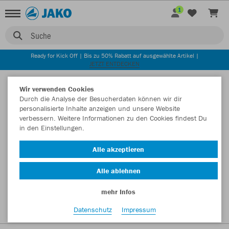
1
Suche
Ready for Kick Off | Bis zu 50% Rabatt auf ausgewählte Artikel |
JETZT ENTDECKEN
Startseite
Wir verwenden Cookies
Durch die Analyse der Besucherdaten können wir dir
personalisierte Inhalte anzeigen und unsere Website
verbessern. Weitere Informationen zu den Cookies findest Du
in den Einstellungen.
Alle akzeptieren
Alle ablehnen
mehr Infos
Datenschutz
Impressum