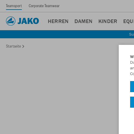
Teamsport
Corporate Teamwear
HERREN
DAMEN
KINDER
EQU
Su
Startseite
W
Du
an
Co