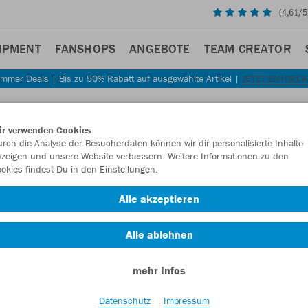
(
4,61
/5
IPMENT
FANSHOPS
ANGEBOTE
TEAM CREATOR
mmer Deals | Bis zu 50% Rabatt auf ausgewählte Artikel |
JETZT ENTDEC
ir verwenden Cookies
rch die Analyse der Besucherdaten können wir dir personalisierte Inhalte
zeigen und unsere Website verbessern. Weitere Informationen zu den
okies findest Du in den Einstellungen.
Alle akzeptieren
Alle ablehnen
mehr Infos
Datenschutz
Impressum