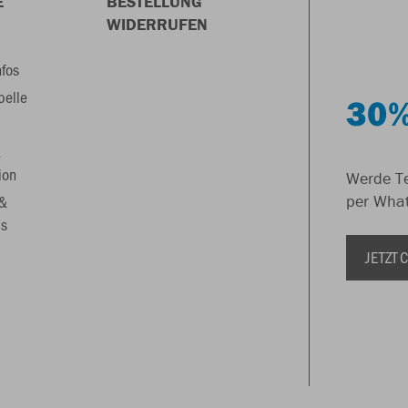
E
BESTELLUNG
WIDERRUFEN
nfos
belle
30%
&
ion
Werde Te
 &
per Wha
s
JETZT